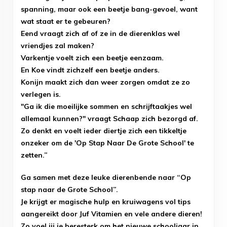
spanning, maar ook een beetje bang-gevoel, want
wat staat er te gebeuren?
Eend vraagt zich af of ze in de dierenklas wel
vriendjes zal maken?
Varkentje voelt zich een beetje eenzaam.
En Koe vindt zichzelf een beetje anders.
Konijn maakt zich dan weer zorgen omdat ze zo
verlegen is.
"Ga ik die moeilijke sommen en schrijftaakjes wel
allemaal kunnen?" vraagt Schaap zich bezorgd af.
Zo denkt en voelt ieder diertje zich een tikkeltje
onzeker om de 'Op Stap Naar De Grote School' te
zetten.”
Ga samen met deze leuke dierenbende naar “Op
stap naar de Grote School”.
Je krijgt er magische hulp en kruiwagens vol tips
aangereikt door Juf Vitamien en vele andere dieren!
Zo voel jij je beresterk om het nieuwe schooljaar in